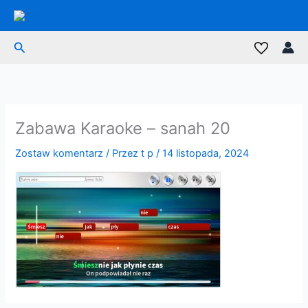
Przejdź
do
treści
Szukaj
Zabawa Karaoke – sanah 20
Zostaw komentarz
/ Przez
t p
/
14 listopada, 2024