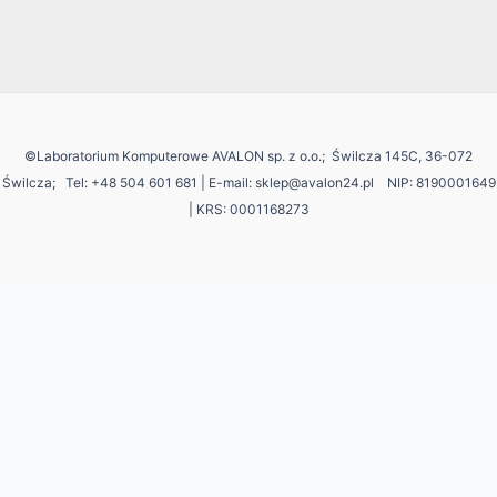
©Laboratorium Komputerowe AVALON sp. z o.o.; Świlcza 145C, 36-072
Świlcza;
Tel: +48 504 601 681 | E-mail: sklep@avalon24.pl NIP: 8190001649
| KRS: 0001168273