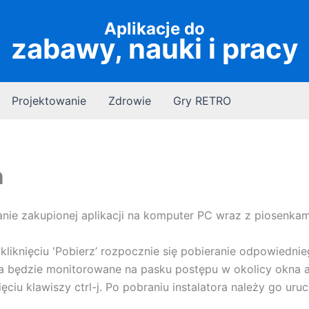
Aplikacje do
zabawy, nauki i pracy
Projektowanie
Zdrowie
Gry RETRO
h
anie zakupionej aplikacji na komputer PC wraz z piosenkam
kliknięciu 'Pobierz’ rozpocznie się pobieranie odpowiednie
ora będzie monitorowane na pasku postępu w okolicy okna a
ciu klawiszy ctrl-j. Po pobraniu instalatora należy go ur