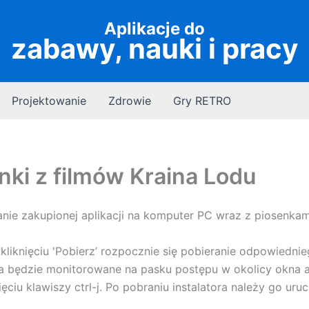
Aplikacje do
zabawy, nauki i pracy
Projektowanie
Zdrowie
Gry RETRO
ki z filmów Kraina Lodu
anie zakupionej aplikacji na komputer PC wraz z piosenkam
kliknięciu 'Pobierz’ rozpocznie się pobieranie odpowiednie
ora będzie monitorowane na pasku postępu w okolicy okna a
ciu klawiszy ctrl-j. Po pobraniu instalatora należy go ur