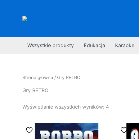
Przejdź
do
treści
Wszystkie produkty
Edukacja
Karaoke
Strona główna
/ Gry RETRO
Gry RETRO
Wyświetlanie wszystkich wyników: 4