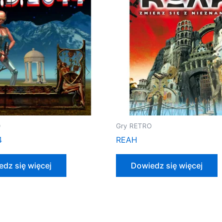
O
Gry RETRO
4
REAH
dz się więcej
Dowiedz się więcej