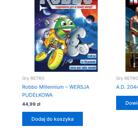
Gry RETRO
Gry RETR
Robbo Millennium – WERSJA
A.D. 204
PUDEŁKOWA
Dowie
44,99
zł
Dodaj do koszyka