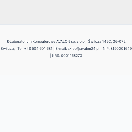
©Laboratorium Komputerowe AVALON sp. z o.o.; Świlcza 145C, 36-072
Świlcza;
Tel: +48 504 601 681 | E-mail: sklep@avalon24.pl NIP: 8190001649
| KRS: 0001168273