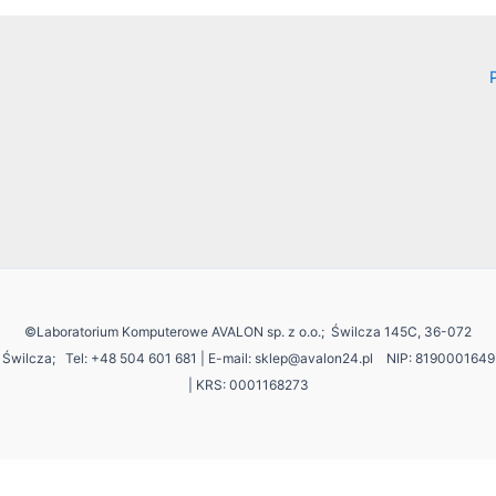
©Laboratorium Komputerowe AVALON sp. z o.o.; Świlcza 145C, 36-072
Świlcza;
Tel: +48 504 601 681 | E-mail: sklep@avalon24.pl NIP: 8190001649
| KRS: 0001168273