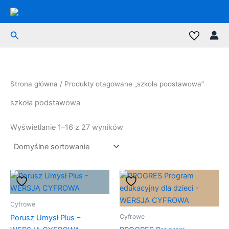
Przejdź
do
treści
Szukaj
Strona główna
/ Produkty otagowane „szkoła podstawowa”
szkoła podstawowa
Wyświetlanie 1–16 z 27 wyników
Cyfrowe
Cyfrowe
Porusz Umysł Plus –