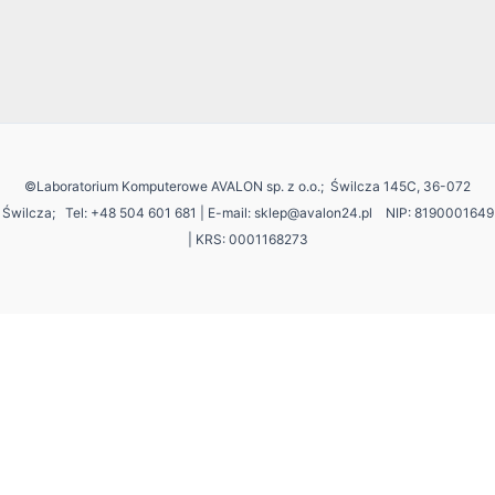
©Laboratorium Komputerowe AVALON sp. z o.o.; Świlcza 145C, 36-072
Świlcza;
Tel: +48 504 601 681 | E-mail: sklep@avalon24.pl NIP: 8190001649
| KRS: 0001168273