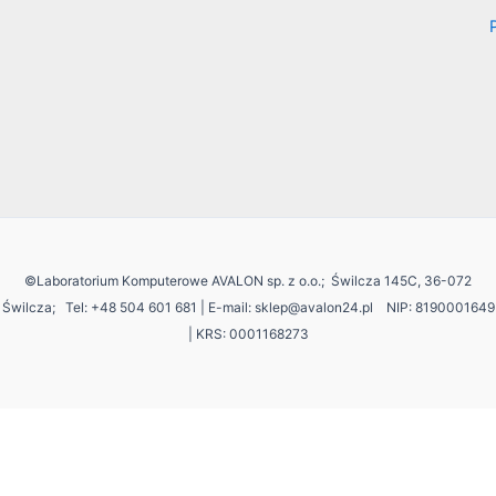
©Laboratorium Komputerowe AVALON sp. z o.o.; Świlcza 145C, 36-072
Świlcza;
Tel: +48 504 601 681 | E-mail: sklep@avalon24.pl NIP: 8190001649
| KRS: 0001168273