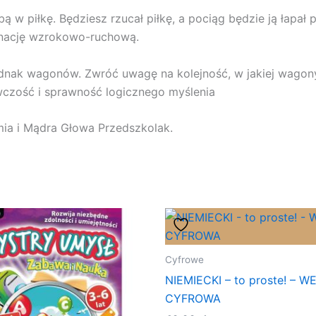
ą w piłkę. Będziesz rzucał piłkę, a pociąg będzie ją łapał
ynację wzrokowo-ruchową.
jednak wagonów. Zwróć uwagę na kolejność, w jakiej wagon
wczość i sprawność logicznego myślenia
a i Mądra Głowa Przedszkolak.
Cyfrowe
NIEMIECKI – to proste! – W
CYFROWA