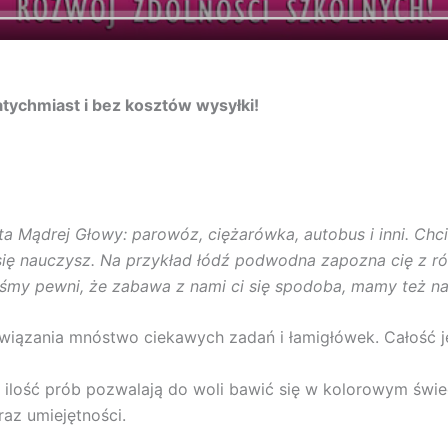
tychmiast i bez kosztów wysyłki!
a Mądrej Głowy: parowóz, ciężarówka, autobus i inni. Chc
 się nauczysz. Na przykład łódź podwodna zapozna cię z r
eśmy pewni, że zabawa z nami ci się spodoba, mamy też na
iązania mnóstwo ciekawych zadań i łamigłówek. Całość je
 ilość prób pozwalają do woli bawić się w kolorowym świe
raz umiejętności.