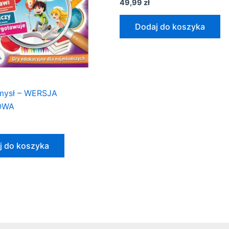
49,99
zł
Dodaj do koszyka
mysł – WERSJA
OWA
j do koszyka