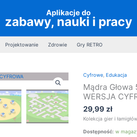
Aplikacje do
zabawy, nauki i pracy
Projektowanie
Zdrowie
Gry RETRO
Cyfrowe
,
Edukacja
Mądra Głowa 5-
WERSJA CYF
29,99
zł
Kolekcja gier i łamigłó
Dostępność:
w magaz