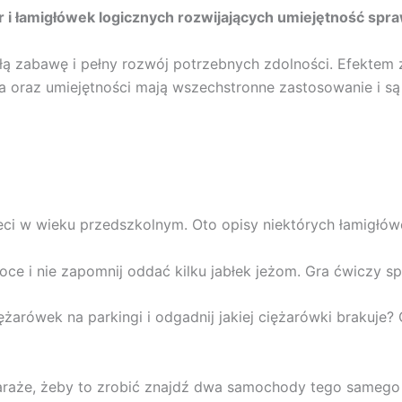
r i łamigłówek logicznych rozwijających umiejętność spr
łą zabawę i pełny rozwój potrzebnych zdolności. Efektem 
a oraz umiejętności mają wszechstronne zastosowanie i są
eci w wieku przedszkolnym. Oto opisy niektórych łamigłów
 i nie zapomnij oddać kilku jabłek jeżom. Gra ćwiczy spo
ciężarówek na parkingi i odgadnij jakiej ciężarówki brakuj
araże, żeby to zrobić znajdź dwa samochody tego samego 