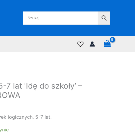
7 lat 'Idę do szkoły’ –
ROWA
wek logicznych. 5-7 lat.
ynie