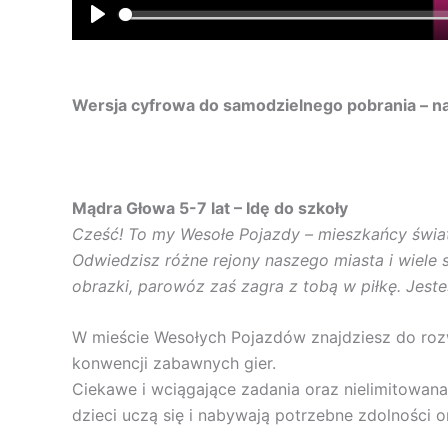
P
l
a
Wersja cyfrowa do samodzielnego pobrania – na
y
Mądra Głowa 5-7 lat – Idę do szkoły
Cześć! To my Wesołe Pojazdy – mieszkańcy świat
Odwiedzisz różne rejony naszego miasta i wiele
obrazki, parowóz zaś zagra z tobą w piłkę. Jest
W mieście Wesołych Pojazdów znajdziesz do rozw
konwencji zabawnych gier.
Ciekawe i wciągające zadania oraz nielimitowana
dzieci uczą się i nabywają potrzebne zdolności o