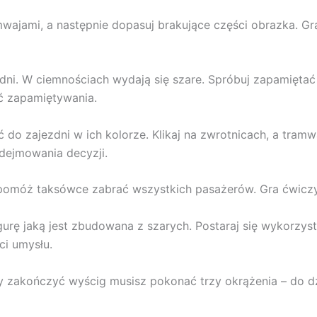
amwajami, a następnie dopasuj brakujące części obrazka. 
ni. W ciemnościach wydają się szare. Spróbuj zapamiętać 
ć zapamiętywania.
 zajezdni w ich kolorze. Klikaj na zwrotnicach, a tramw
dejmowania decyzji.
pomóż taksówce zabrać wszystkich pasażerów. Gra ćwiczy
urę jaką jest zbudowana z szarych. Postaraj się wykorzys
ci umysłu.
y zakończyć wyścig musisz pokonać trzy okrążenia – do dz