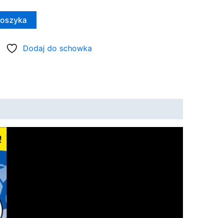
koszyka
Dodaj do schowka