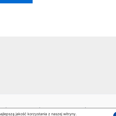
o.; Świlcza 145C, 36-072 Świlcza;
Tel: +48 504 601 681 | E-mail: sklep@av
lepszą jakość korzystania z naszej witryny.