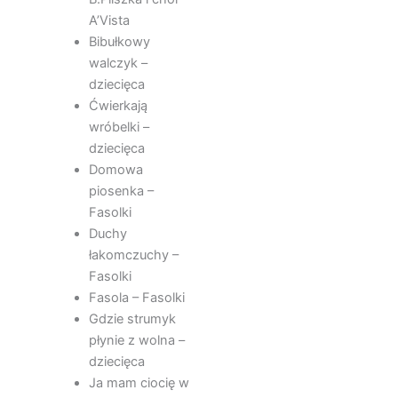
A’Vista
Bibułkowy
walczyk –
dziecięca
Ćwierkają
wróbelki –
dziecięca
Domowa
piosenka –
Fasolki
Duchy
łakomczuchy –
Fasolki
Fasola – Fasolki
Gdzie strumyk
płynie z wolna –
dziecięca
Ja mam ciocię w