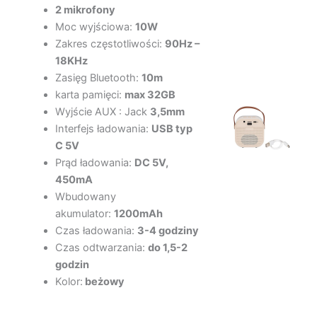
2 mikrofony
Moc wyjściowa:
10W
Zakres częstotliwości:
90Hz –
18KHz
Zasięg Bluetooth:
10m
karta pamięci:
max 32GB
Wyjście AUX : Jack
3,5mm
Interfejs ładowania:
USB typ
C 5V
Prąd ładowania:
DC 5V,
450mA
Wbudowany
akumulator:
1200mAh
Czas ładowania:
3-4 godziny
Czas odtwarzania:
do 1,5-2
godzin
Kolor:
beżowy