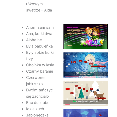
różowym
swetrze – Aida
A ram sam sam
Aaa, kotki dwa
Aloha he
Była babuleńka
Były sobie kurki
trzy
Choinka w lesie
Czarny baranie
Czerwone
jabłuszko
Dwóm tańczyć
się zachciało
Ene due rabe
Idzie zuch
Jabłoneczka