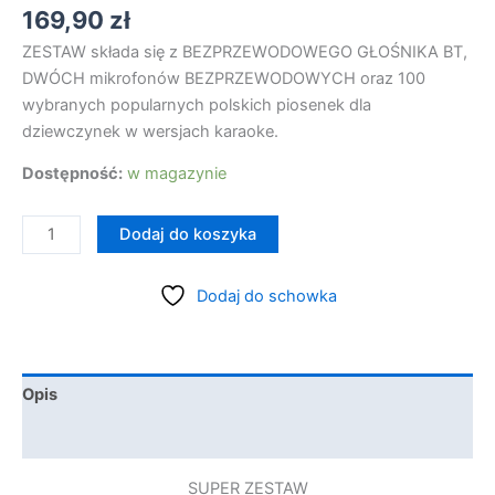
169,90
zł
ZESTAW składa się z BEZPRZEWODOWEGO GŁOŚNIKA BT,
DWÓCH mikrofonów BEZPRZEWODOWYCH oraz 100
wybranych popularnych polskich piosenek dla
dziewczynek w wersjach karaoke.
Dostępność:
w magazynie
ilość
Dodaj do koszyka
GŁOŚNIK
Bluetooth
Dodaj do schowka
+
2
Mikrofony
bezprzewodowe
Opis
+
Szczegóły
100
piosenek
SUPER ZESTAW
karaoke