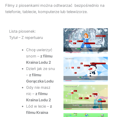
Filmy z piosenkami można odtwarzać bezpośrednio na
telefonie, tablecie, komputerze lub telewizorze.
Lista piosenek:
Tytuł – Z repertuaru
Chcę uwierzyć
snom –
z filmu
Kraina Lodu 2
Dzień jak ze snu
–
z filmu
Gorączka Lodu
Gdy nie masz
nic –
z filmu
Kraina Lodu 2
Lód w lecie –
z
filmu Kraina