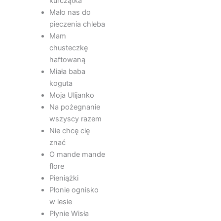
kurczątka
Mało nas do
pieczenia chleba
Mam
chusteczkę
haftowaną
Miała baba
koguta
Moja Ulijanko
Na pożegnanie
wszyscy razem
Nie chcę cię
znać
O mande mande
flore
Pieniążki
Płonie ognisko
w lesie
Płynie Wisła