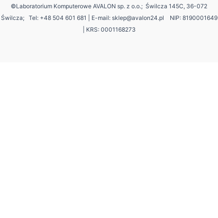
©Laboratorium Komputerowe AVALON sp. z o.o.; Świlcza 145C, 36-072
Świlcza;
Tel: +48 504 601 681 | E-mail: sklep@avalon24.pl NIP: 8190001649
| KRS: 0001168273