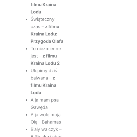
filmu Kraina
Lodu
Świąteczny
czas –
z filmu
Kraina Lodu:
Przygoda Olafa
To niezmienne
jest –
z filmu
Kraina Lodu 2
Ulepimy dziś
bałwana –
z
filmu Kraina
Lodu
A ja mam psa –
Gawęda
A ja wolę moją
Olę – Bahamas
Biały walczyk –
B.Pliszka i chór