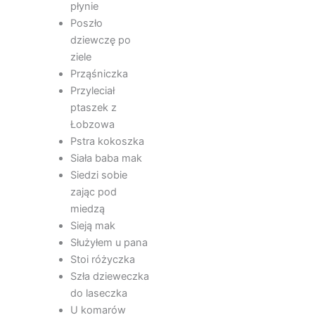
płynie
Poszło
dziewczę po
ziele
Prząśniczka
Przyleciał
ptaszek z
Łobzowa
Pstra kokoszka
Siała baba mak
Siedzi sobie
zając pod
miedzą
Sieją mak
Służyłem u pana
Stoi różyczka
Szła dzieweczka
do laseczka
U komarów