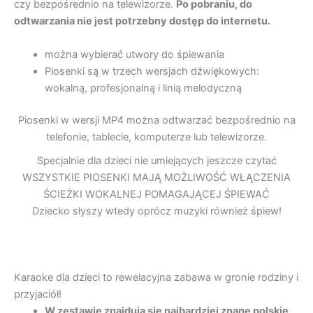
czy bezpośrednio na telewizorze.
Po pobraniu, do
odtwarzania nie jest potrzebny dostęp do internetu.
można wybierać utwory do śpiewania
Piosenki są w trzech wersjach dźwiękowych:
wokalną, profesjonalną i linią melodyczną
Piosenki w wersji MP4 można odtwarzać bezpośrednio na
telefonie, tablecie, komputerze lub telewizorze.
Specjalnie dla dzieci nie umiejących jeszcze czytać
WSZYSTKIE PIOSENKI MAJĄ MOŻLIWOŚĆ WŁĄCZENIA
ŚCIEŻKI WOKALNEJ POMAGAJĄCEJ ŚPIEWAĆ
Dziecko słyszy wtedy oprócz muzyki również śpiew!
Karaoke dla dzieci to rewelacyjna zabawa w gronie rodziny i
przyjaciół!
W zestawie znajdują się najbardziej znane polskie