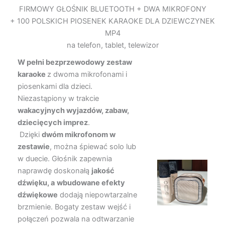
FIRMOWY GŁOŚNIK BLUETOOTH + DWA MIKROFONY
dla
+ 100 POLSKICH PIOSENEK KARAOKE DLA DZIEWCZYNEK
dziewczynek
MP4
MP4
na telefon, tablet, telewizor
W pełni bezprzewodowy zestaw
karaoke
z dwoma mikrofonami i
piosenkami dla dzieci.
Niezastąpiony w trakcie
wakacyjnych wyjazdów, zabaw,
dziecięcych imprez
.
Dzięki
dwóm mikrofonom w
zestawie
, można śpiewać solo lub
w duecie. Głośnik zapewnia
naprawdę doskonałą
jakość
dźwięku, a
wbudowane efekty
dźwiękowe
dodają niepowtarzalne
brzmienie. Bogaty zestaw wejść i
połączeń pozwala na odtwarzanie