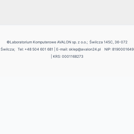
©Laboratorium Komputerowe AVALON sp. z o.o.; Świlcza 145C, 36-072
Świlcza;
Tel: +48 504 601 681 | E-mail: sklep@avalon24.pl NIP: 8190001649
| KRS: 0001168273