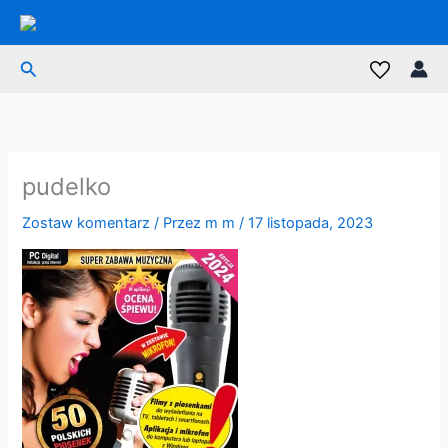
Przejdź
do
treści
Szukaj
pudelko
Zostaw komentarz
/ Przez
m m
/
17 listopada, 2023