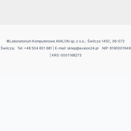
©Laboratorium Komputerowe AVALON sp. z o.o.; Świlcza 145C, 36-072
Świlcza;
Tel: +48 504 601 681 | E-mail: sklep@avalon24.pl NIP: 8190001649
| KRS: 0001168273