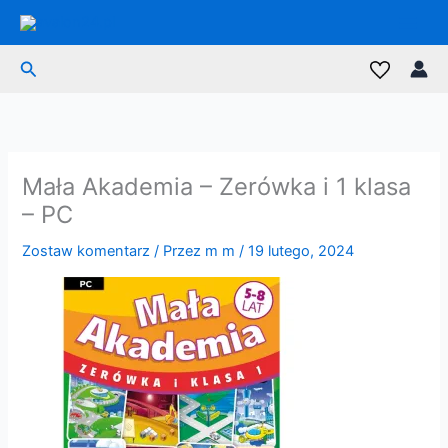
Przejdź
do
treści
Szukaj
Mała Akademia – Zerówka i 1 klasa
– PC
Zostaw komentarz
/ Przez
m m
/
19 lutego, 2024