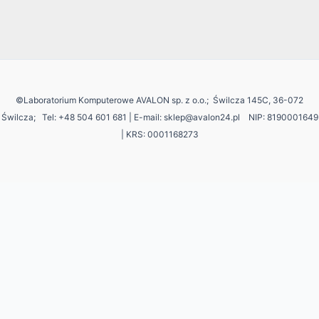
©Laboratorium Komputerowe AVALON sp. z o.o.; Świlcza 145C, 36-072
Świlcza;
Tel: +48 504 601 681 | E-mail: sklep@avalon24.pl NIP: 8190001649
| KRS: 0001168273