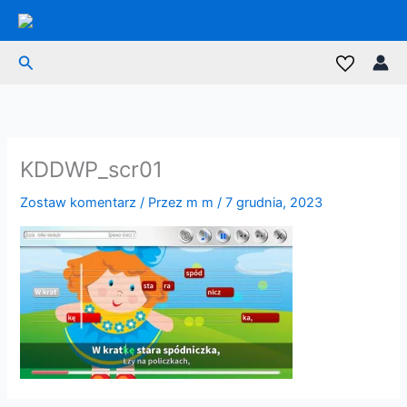
Przejdź
do
treści
Szukaj
KDDWP_scr01
Zostaw komentarz
/ Przez
m m
/
7 grudnia, 2023