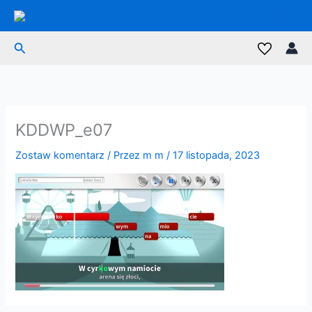
Przejdź
do
treści
Szukaj
KDDWP_e07
Zostaw komentarz
/ Przez
m m
/
17 listopada, 2023