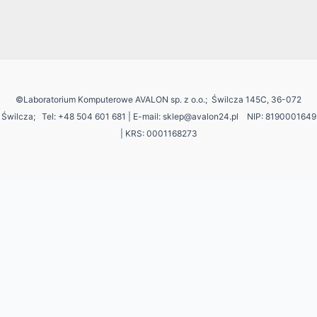
©Laboratorium Komputerowe AVALON sp. z o.o.; Świlcza 145C, 36-072
Świlcza;
Tel: +48 504 601 681 | E-mail: sklep@avalon24.pl NIP: 8190001649
| KRS: 0001168273