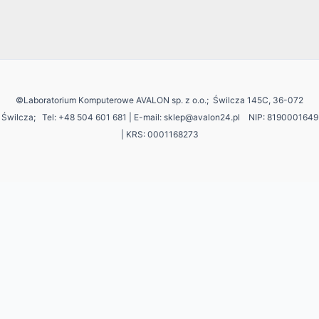
©Laboratorium Komputerowe AVALON sp. z o.o.; Świlcza 145C, 36-072
Świlcza;
Tel: +48 504 601 681 | E-mail: sklep@avalon24.pl NIP: 8190001649
| KRS: 0001168273