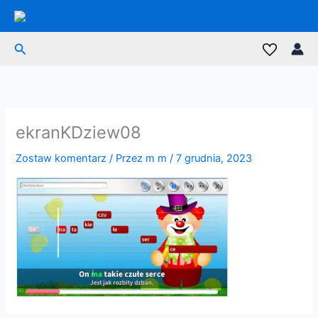
Przejdź
do
treści
Szukaj
ekranKDziew08
Zostaw komentarz
/ Przez
m m
/
7 grudnia, 2023