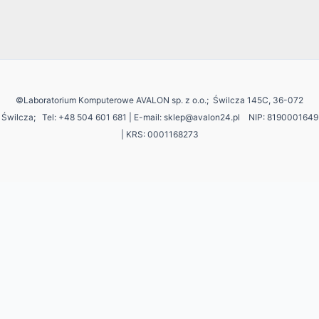
©Laboratorium Komputerowe AVALON sp. z o.o.; Świlcza 145C, 36-072
Świlcza;
Tel: +48 504 601 681 | E-mail: sklep@avalon24.pl NIP: 8190001649
| KRS: 0001168273