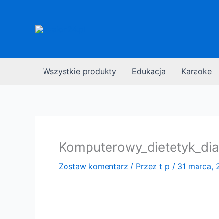
Przejdź
do
treści
Wszystkie produkty
Edukacja
Karaoke
Komputerowy_dietetyk_di
Zostaw komentarz
/ Przez
t p
/
31 marca, 