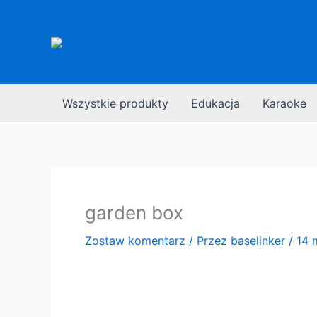
Przejdź
do
treści
Wszystkie produkty
Edukacja
Karaoke
garden box
Zostaw komentarz
/ Przez
baselinker
/
14 