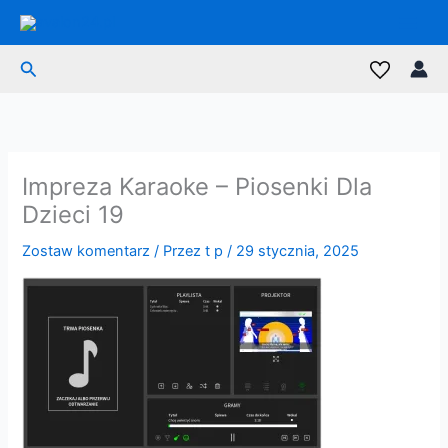
Przejdź
do
treści
Szukaj
Impreza Karaoke – Piosenki Dla
Dzieci 19
Zostaw komentarz
/ Przez
t p
/
29 stycznia, 2025