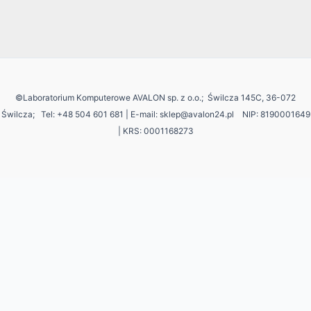
©Laboratorium Komputerowe AVALON sp. z o.o.; Świlcza 145C, 36-072
Świlcza;
Tel: +48 504 601 681 | E-mail: sklep@avalon24.pl NIP: 8190001649
| KRS: 0001168273