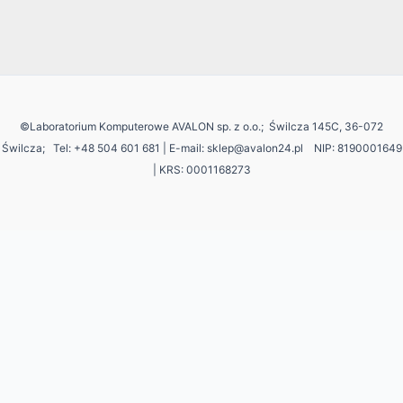
©Laboratorium Komputerowe AVALON sp. z o.o.; Świlcza 145C, 36-072
Świlcza;
Tel: +48 504 601 681 | E-mail: sklep@avalon24.pl NIP: 8190001649
| KRS: 0001168273