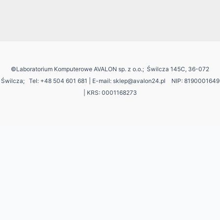
©Laboratorium Komputerowe AVALON sp. z o.o.; Świlcza 145C, 36-072
Świlcza;
Tel: +48 504 601 681 | E-mail: sklep@avalon24.pl NIP: 8190001649
| KRS: 0001168273