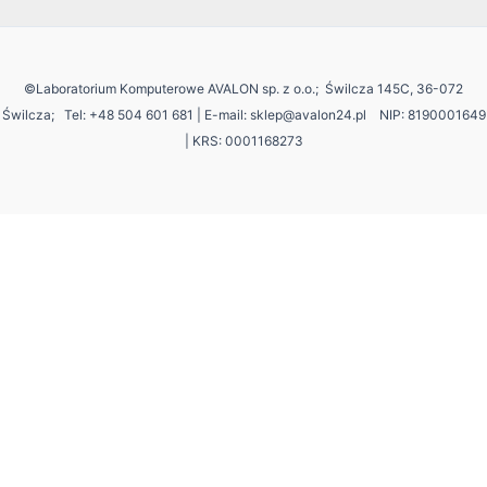
©Laboratorium Komputerowe AVALON sp. z o.o.; Świlcza 145C, 36-072
Świlcza;
Tel: +48 504 601 681 | E-mail: sklep@avalon24.pl NIP: 8190001649
| KRS: 0001168273