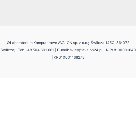
©Laboratorium Komputerowe AVALON sp. z o.o.; Świlcza 145C, 36-072
Świlcza;
Tel: +48 504 601 681 | E-mail: sklep@avalon24.pl NIP: 8190001649
| KRS: 0001168273