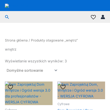
Przejdź
do
treści
Szukaj
Strona główna
/ Produkty otagowane „wnętrz”
wnętrz
Wyświetlanie wszystkich wyników: 3
Cyfrowe
Cyfrowe