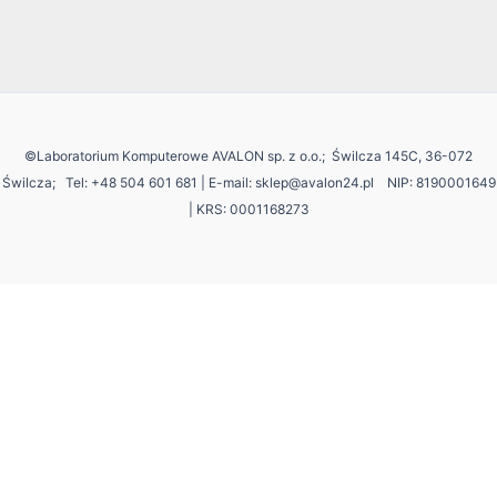
©Laboratorium Komputerowe AVALON sp. z o.o.; Świlcza 145C, 36-072
Świlcza;
Tel: +48 504 601 681 | E-mail: sklep@avalon24.pl NIP: 8190001649
| KRS: 0001168273