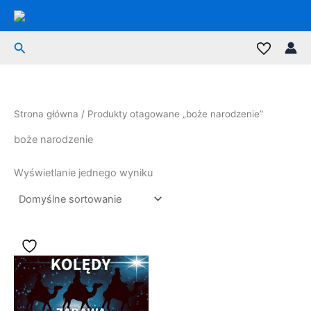
Przejdź
do
treści
Szukaj
Strona główna
/ Produkty otagowane „boże narodzenie”
boże narodzenie
Wyświetlanie jednego wyniku