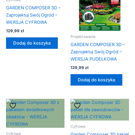
GARDEN COMPOSER 3D –
Zaprojektuj Swój Ogród –
WERSJA CYFROWA
129,99
zł
Projektowanie
Dodaj do koszyka
GARDEN COMPOSER 3D –
Zaprojektuj Swój Ogród –
WERSJA PUDEŁKOWA
129,99
zł
Dodaj do koszyka
Cyfrowe
Cyfrowe
Garden Composer 3D pakiet