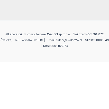
©Laboratorium Komputerowe AVALON sp. z o.o.; Świlcza 145C, 36-072
Świlcza;
Tel: +48 504 601 681 | E-mail: sklep@avalon24.pl NIP: 8190001649
| KRS: 0001168273