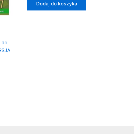
Dodaj do koszyka
y do
RSJA