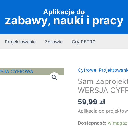
Aplikacje do
zabawy, nauki i pracy
Projektowanie
Zdrowie
Gry RETRO
Cyfrowe
,
Projektowani
Sam Zaprojekt
WERSJA CYF
59,99
zł
Aplikacja do projektow
Dostępność:
w magaz