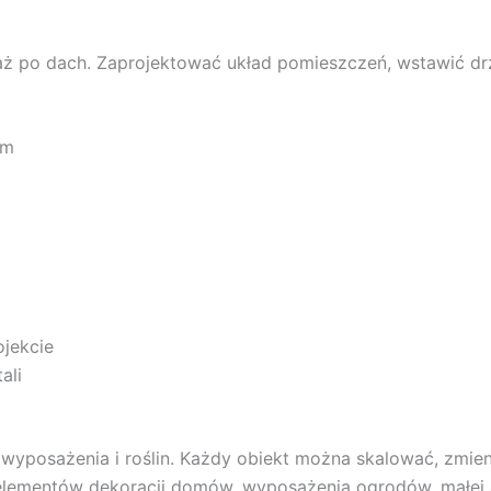
aż po dach. Zaprojektować układ pomieszczeń, wstawić dr
0m
ojekcie
ali
posażenia i roślin. Każdy obiekt można skalować, zmieniać 
elementów dekoracji domów, wyposażenia ogrodów, małej ar