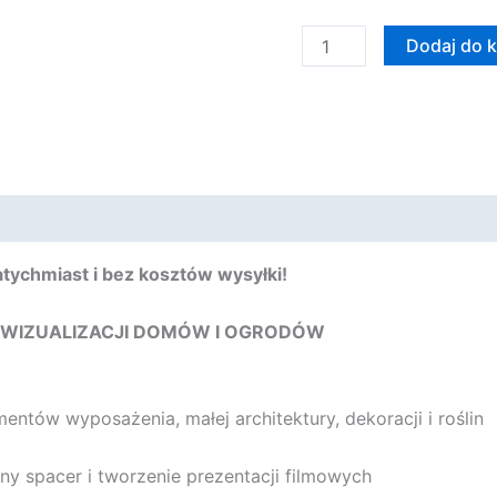
ilość
Dodaj do 
Sam
Zaprojektuj
Dom
i
Ogród
wersja
3.0
-
tychmiast i bez kosztów wysyłki!
WERSJA
CYFROWA
 WIZUALIZACJI DOMÓW I OGRODÓW
ntów wyposażenia, małej architektury, dekoracji i roślin
lny spacer i tworzenie prezentacji filmowych