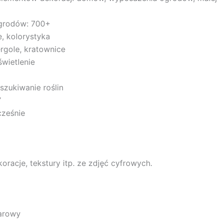
grodów: 700+
, kolorystyka
rgole, kratownice
wietlenie
szukiwanie roślin
’
cześnie
oracje, tekstury itp. ze zdjęć cyfrowych.
iarowy