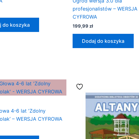
A
Ogród wersja 3.0 dla
profesjonalistów – WERSJA
CYFROWA
j do koszyka
199,99
zł
Dodaj do koszyka
owa 4-6 lat 'Zdolny
kolak’ – WERSJA CYFROWA